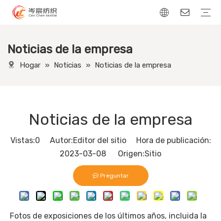
Noticias de la empresa
Tela de lino
Tela de terciopelo
Tela de pana
Tejido con apariencia de cuero
Hogar
»
Noticias
»
Noticias de la empresa
Noticias de la empresa
Vistas:
0
Autor:Editor del sitio Hora de publicación:
2023-03-08 Origen:
Sitio
Preguntar
Fotos de exposiciones de los últimos años, incluida la