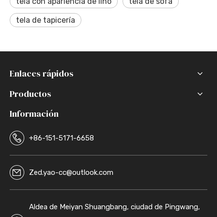
tela con apariencia de lino
tela de sofá
tela de tapicería
Enlaces rápidos
Productos
Información
+86-151-5171-6658
Zed.yao-cc@outlook.com
Aldea de Meiyan Shuangbang, ciudad de Pingwang,