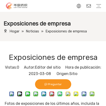
Exposiciones de empresa
Tela de lino
Tela de terciopelo
Tela de pana
Tejido con apariencia de cuero
Hogar
»
Noticias
»
Exposiciones de empresa
Exposiciones de empresa
Vistas:
0
Autor:Editor del sitio Hora de publicación:
2023-03-08 Origen:
Sitio
Preguntar
Fotos de exposiciones de los últimos años, incluida la