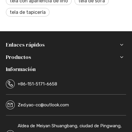
tela con apariencia de lino
tela de sofá
tela de tapicería
Enlaces rápidos
Productos
Información
+86-151-5171-6658
Zed.yao-cc@outlook.com
Aldea de Meiyan Shuangbang, ciudad de Pingwang,