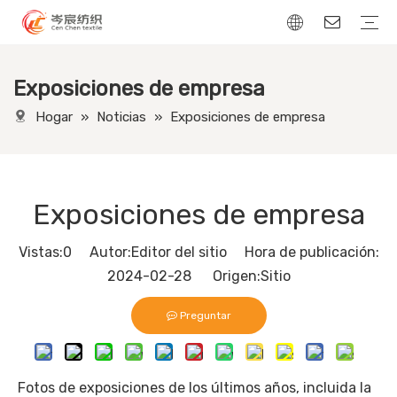
Exposiciones de empresa
Tela de lino
Tela de terciopelo
Tela de pana
Tejido con apariencia de cuero
Hogar
»
Noticias
»
Exposiciones de empresa
Exposiciones de empresa
Vistas:
0
Autor:Editor del sitio Hora de publicación:
2024-02-28 Origen:
Sitio
Preguntar
Fotos de exposiciones de los últimos años, incluida la